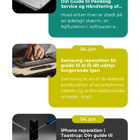
Din Guide til Pålidelig
Service og Håndtering af
Problemer
Hvad enten man er stødt på
en ødelagt skærm, en
fejlfunktion i softwaren e...
04. jun
Samsung reparation: En
guide til at få dit udstyr
fungerende igen
Samsung er en af de ledende
producenter af smartphones,
tablets og andre elektroniske
enheder. Kvali...
04. jun
iPhone reparation i
Taastrup: Din guide til