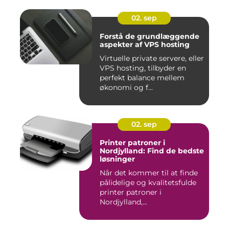
02. sep
Forstå de grundlæggende
aspekter af VPS hosting
Virtuelle private servere, eller
VPS hosting, tilbyder en
perfekt balance mellem
økonomi og f...
02. sep
Printer patroner i
Nordjylland: Find de bedste
løsninger
Når det kommer til at finde
pålidelige og kvalitetsfulde
printer patroner i
Nordjylland,...