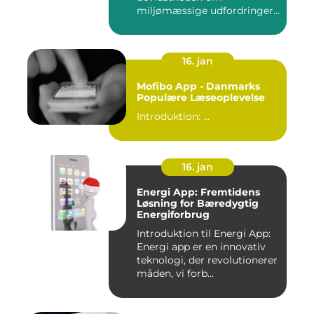
miljømæssige udfordringer
er i stor sti...
16. jan
Mofibo App - Danmarks
Populære Læseoplevelse
Introduktion: ...
16. jan
Energi App: Fremtidens
Løsning for Bæredygtig
Energiforbrug
Introduktion til Energi App:
Energi app er en innovativ
teknologi, der revolutionerer
måden, vi forb...