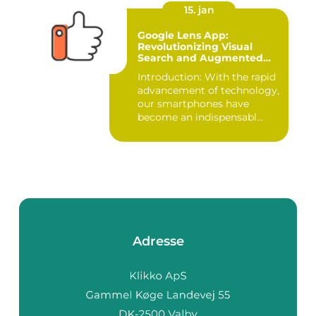
15. jan
Google Lens App:
Revolutionizing Visual
Search and Augmented
Reality
Introduction: With the rapid
advancement of technology,
our smartphones have
become an indispensabl...
Adresse