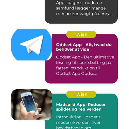
App I dagens moderne
samfund lægger mange
mennesker vægt på deres
sundh...
17. jan
Oddset App - Alt, hvad du
behøver at vide
Oddset App - Den ultimative
løsning til sportsbetting på
farten Introduktion til
Oddset App Oddse...
17. jan
Madspild App: Reducer
spildet og red verden
Introduktion: I dagens
moderne verden, hvor
bevidstheden om