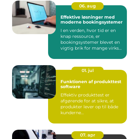
06. aug
Effektive løsninger med
moderne bookingsystemer
I en verden, hvor tid er en
knap ressource, er
bookingsystemer blevet en
vigtig brik for mange virks...
01. jul
Funktionen af produkttest
software
Effektiv produkttest er
afgørende for at sikre, at
produkter lever op til både
kunderne...
07. apr