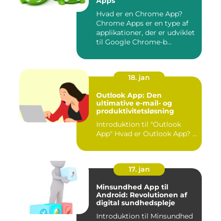
Apps
Hvad er en Chrome App?
Chrome Apps er en type af
applikationer, der er udviklet
til Google Chrome-b...
18. jan
Outlook App: Den
ultimative e-mail- og
produktivitetsløsning
Introduktion til "Outlook
App" Hvad er Outlook App? ...
17. jan
Minsundhed App til
Android: Revolutionen af
digital sundhedspleje
Introduktion til Minsundhed