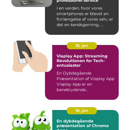
professionel service
I en verden, hvor vores
smartphones er blevet en
forlængelse af vores selv, er
det en kendsgerning, ...
18. jan
Viaplay App: Streaming
Revolutionen for Tech-
entusiaster
En Dybdegående
Præsentation af Viaplay App
Viaplay App er en
banebrydende
streamingtjeneste, der ha...
18. jan
En dybdegående
præsentation af Chrome