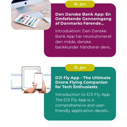
16. jan
Den Danske Bank App: En
Omfattende Gennemgang
af Danmarks Førende
Mobilbank
Introduktion: Den Danske
Bank App har revolutioneret
den måde, danske
bankkunder håndterer deres
øko...
15. jan
DJI Fly App - The Ultimate
Drone Flying Companion
for Tech Enthusiasts
Introduction to DJI Fly App:
The DJI Fly App is a
comprehensive and user-
friendly application develo...