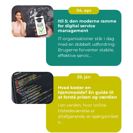
04. apr
Itil 5: den moderne ramme
for digital service
management
IT-organisationer står i dag
med en dobbelt udfordring:
Brugerne forventer stabile,
effektive servic...
29. jan
Hvad koster en
hjemmeside? En guide til
at forstå prisen og værdien
I en verden, hvor online
tilstedeværelse er
altafgørende, er spørgsmålet
o...