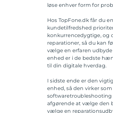
løse enhver form for pr
Hos TopFone.dk får du en
kundetilfredshed priorite
konkurrencedygtige, og de
reparationer, så du kan f
vælge en erfaren udbyde
enhed er i de bedste hæn
til din digitale hverdag.
I sidste ende er den vigti
enhed, så den virker som
softwaretroubleshooting 
afgørende at vælge den be
vælge en reparationsudby