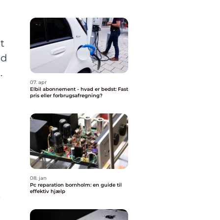
t
ed
.
07. apr
Elbil abonnement - hvad er bedst: Fast
pris eller forbrugsafregning?
08. jan
Pc reparation bornholm: en guide til
effektiv hjælp
e