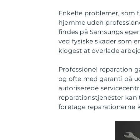
Enkelte problemer, som f.
hjemme uden professionel
findes på Samsungs egen s
ved fysiske skader som e
klogest at overlade arbejd
Professionel reparation ga
og ofte med garanti på u
autoriserede servicecentre
reparationstjenester kan t
foretage reparationerne k