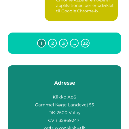
Chrome Apps er en type af
applikationer, der er udviklet
til Google Chrome-b...
1
2
3
…
22
Adresse
web:
www.klikko.dk