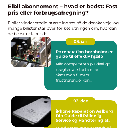
Elbil abonnement – hvad er bedst: Fast
pris eller forbrugsafregning?
Elbiler vinder stadig større indpas på de danske veje, og
mange bilister står over for beslutningen om, hvordan
de bedst oplader de...
08. jan
Pc reparation bornholm: en
guide til effektiv hjælp
Når computeren pludseligt
nægter at starte eller
skærmen flimrer
frustrerende, kan...
02. dec
iPhone Reparation Aalborg
Din Guide til Pålidelig
Service og Håndtering af
Problemer