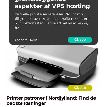
aspekter af VPS hosting
Virtuelle private servere, eller VPS hosting,
tilbyder en perfekt balance mellem økonomi
og funktionalitet. Denne artikel vil afdække,
hv...
02. sep
Kasperq Holm
02. sep
Printer patroner i Nordjylland: Find de
bedste løsninger