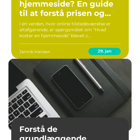
hjemmeside? En guide
til at forstå prisen og
værdien
I en verden, hvor online tilstedeværelse er
altafgørende, er spørgsmålet om “Hvad
koster en hjemmeside” blevet c...
29. jan
Jannik Hansen
Forstå de
grundlæggende