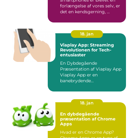
smartphones er blevet en
forlængelse af vores selv, er
det en kendsgerning, ...
18. jan
Viaplay App: Streaming
Revolutionen for Tech-
entusiaster
En Dybdegående
Præsentation af Viaplay App
Viaplay App er en
banebrydende
streamingtjeneste, der ha...
18. jan
En dybdegående
præsentation af Chrome
Apps
Hvad er en Chrome App?