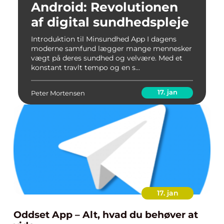
Android: Revolutionen
af digital sundhedspleje
Introduktion til Minsundhed App I dagens
moderne samfund lægger mange mennesker
vægt på deres sundhed og velvære. Med et
konstant travlt tempo og en s...
17. jan
Peter Mortensen
17. jan
Oddset App – Alt, hvad du behøver at