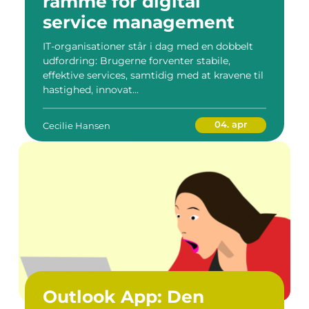
ramme for digital
service management
IT-organisationer står i dag med en dobbelt
udfordring: Brugerne forventer stabile,
effektive services, samtidig med at kravene til
hastighed, innovat...
04. apr
Cecilie Hansen
Outlook App: Den