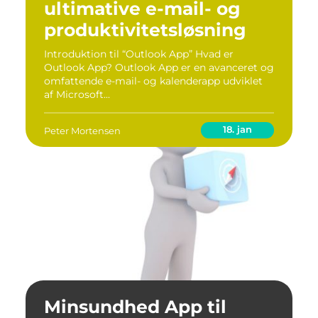
ultimative e-mail- og
produktivitetsløsning
Introduktion til “Outlook App” Hvad er
Outlook App? Outlook App er en avanceret og
omfattende e-mail- og kalenderapp udviklet
af Microsoft...
18. jan
Peter Mortensen
Minsundhed App til