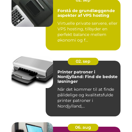
02. sep
Forstå de grundlæggende
aspekter af VPS hosting
Virtuelle private servere, eller
VPS hosting, tilbyder en
perfekt balance mellem
økonomi og f...
02. sep
Printer patroner i
Nordjylland: Find de bedste
løsninger
Når det kommer til at finde
pålidelige og kvalitetsfulde
printer patroner i
Nordjylland,...
06. aug