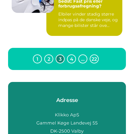
bedst: Fast pris eller
forbrugsafregning?
Elbiler vinder stadig større
indpas på de danske veje, og
mange bilister står ove...
1
2
3
4
…
22
Adresse