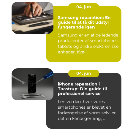
04. jun
Samsung reparation: En
guide til at få dit udstyr
fungerende igen
Samsung er en af de ledende
producenter af smartphones,
tablets og andre elektroniske
enheder. Kvali...
04. jun
iPhone reparation i
Taastrup: Din guide til
professionel service
I en verden, hvor vores
smartphones er blevet en
forlængelse af vores selv, er
det en kendsgerning, ...