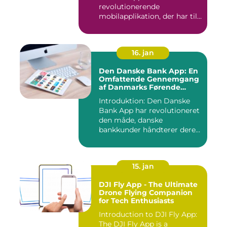
revolutionerende
mobilapplikation, der har til
formå...
16. jan
Den Danske Bank App: En
Omfattende Gennemgang
af Danmarks Førende
Mobilbank
Introduktion: Den Danske
Bank App har revolutioneret
den måde, danske
bankkunder håndterer deres
øko...
15. jan
DJI Fly App - The Ultimate
Drone Flying Companion
for Tech Enthusiasts
Introduction to DJI Fly App:
The DJI Fly App is a