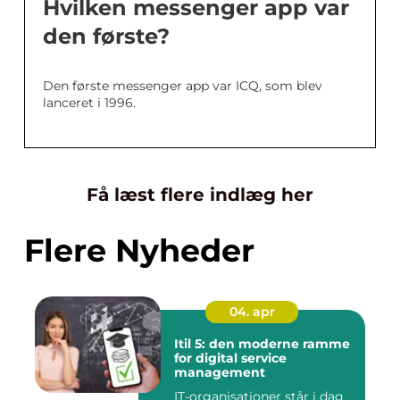
Hvilken messenger app var
den første?
Den første messenger app var ICQ, som blev
lanceret i 1996.
Få læst flere indlæg her
Flere Nyheder
04. apr
Itil 5: den moderne ramme
for digital service
management
IT-organisationer står i dag