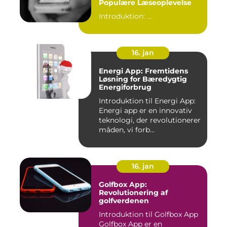
Populære Læseoplevelse
Introduktion: ...
16. jan
Energi App: Fremtidens
Løsning for Bæredygtig
Energiforbrug
Introduktion til Energi App:
Energi app er en innovativ
teknologi, der revolutionerer
måden, vi forb...
16. jan
Golfbox App:
Revolutionering af
golfverdenen
Introduktion til Golfbox App
Golfbox App er en