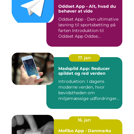
Oddset App - Alt, hvad du
behøver at vide
Oddset App - Den ultimative
løsning til sportsbetting på
farten Introduktion til
Oddset App Oddse...
17. jan
Madspild App: Reducer
spildet og red verden
Introduktion: I dagens
moderne verden, hvor
bevidstheden om
miljømæssige udfordringer
er i stor sti...
16. jan
Mofibo App - Danmarks