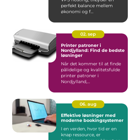
perfekt balance mellem
økonomi og f...
02. sep
Printer patroner i
Nordjylland: Find de bedste
løsninger
Når det kommer til at finde
pålidelige og kvalitetsfulde
printer patroner i
Nordjylland,...
06. aug
Effektive løsninger med
moderne bookingsystemer
I en verden, hvor tid er en
knap ressource, er