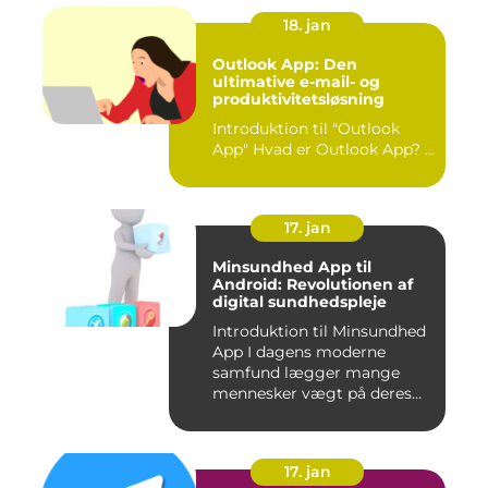
18. jan
Outlook App: Den
ultimative e-mail- og
produktivitetsløsning
Introduktion til "Outlook
App" Hvad er Outlook App? ...
17. jan
Minsundhed App til
Android: Revolutionen af
digital sundhedspleje
Introduktion til Minsundhed
App I dagens moderne
samfund lægger mange
mennesker vægt på deres
sundh...
17. jan