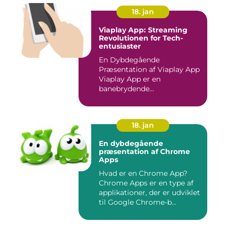
18. jan
Viaplay App: Streaming
Revolutionen for Tech-
entusiaster
En Dybdegående
Præsentation af Viaplay App
Viaplay App er en
banebrydende
streamingtjeneste, der ha...
18. jan
En dybdegående
præsentation af Chrome
Apps
Hvad er en Chrome App?
Chrome Apps er en type af
applikationer, der er udviklet
til Google Chrome-b...