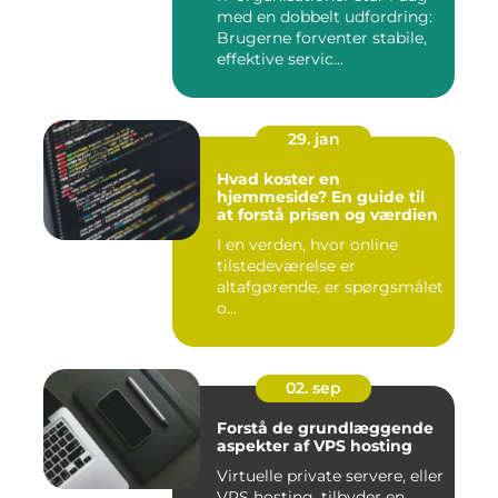
med en dobbelt udfordring:
Brugerne forventer stabile,
effektive servic...
29. jan
Hvad koster en
hjemmeside? En guide til
at forstå prisen og værdien
I en verden, hvor online
tilstedeværelse er
altafgørende, er spørgsmålet
o...
02. sep
Forstå de grundlæggende
aspekter af VPS hosting
Virtuelle private servere, eller
VPS hosting, tilbyder en