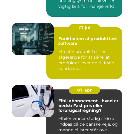
bookingsystemer blevet en
vigtig brik for mange virks...
01. jul
Funktionen af produkttest
software
Effektiv produkttest er
afgørende for at sikre, at
produkter lever op til både
kunderne...
07. apr
Elbil abonnement - hvad er
bedst: Fast pris eller
forbrugsafregning?
Elbiler vinder stadig større
indpas på de danske veje, og
mange bilister står ove...