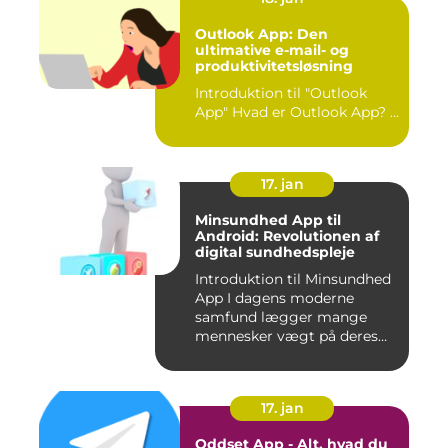
Outlook App: Den
ultimative e-mail- og
produktivitetsløsning
Introduktion til "Outlook
App" Hvad er Outlook App? ...
17. jan
Minsundhed App til
Android: Revolutionen af
digital sundhedspleje
Introduktion til Minsundhed
App I dagens moderne
samfund lægger mange
mennesker vægt på deres
sundh...
17. jan
Oddset App - Alt, hvad du