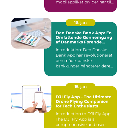
mobilapplikation, der har til
formå...
16. jan
Den Danske Bank App: En
Omfattende Gennemgang
af Danmarks Førende
Mobilbank
Introduktion: Den Danske
Bank App har revolutioneret
den måde, danske
bankkunder håndterer deres
øko...
15. jan
DJI Fly App - The Ultimate
Drone Flying Companion
for Tech Enthusiasts
Introduction to DJI Fly App:
The DJI Fly App is a
comprehensive and user-