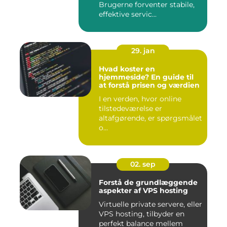
Brugerne forventer stabile,
effektive servic...
29. jan
Hvad koster en
hjemmeside? En guide til
at forstå prisen og værdien
I en verden, hvor online
tilstedeværelse er
altafgørende, er spørgsmålet
o...
02. sep
Forstå de grundlæggende
aspekter af VPS hosting
Virtuelle private servere, eller
VPS hosting, tilbyder en
perfekt balance mellem