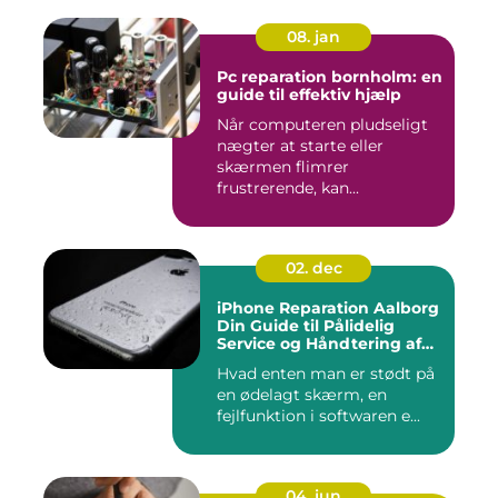
08. jan
Pc reparation bornholm: en
guide til effektiv hjælp
Når computeren pludseligt
nægter at starte eller
skærmen flimrer
frustrerende, kan...
02. dec
iPhone Reparation Aalborg
Din Guide til Pålidelig
Service og Håndtering af
Problemer
Hvad enten man er stødt på
en ødelagt skærm, en
fejlfunktion i softwaren e...
04. jun