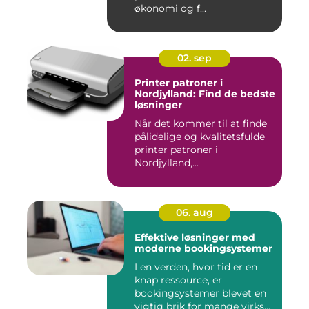
økonomi og f...
02. sep
Printer patroner i
Nordjylland: Find de bedste
løsninger
Når det kommer til at finde
pålidelige og kvalitetsfulde
printer patroner i
Nordjylland,...
06. aug
Effektive løsninger med
moderne bookingsystemer
I en verden, hvor tid er en
knap ressource, er
bookingsystemer blevet en
vigtig brik for mange virks...