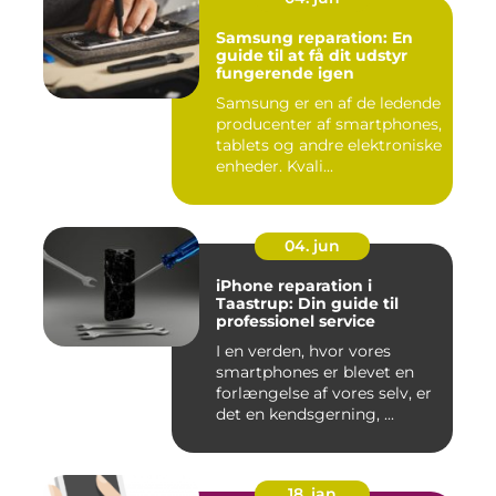
Samsung reparation: En
guide til at få dit udstyr
fungerende igen
Samsung er en af de ledende
producenter af smartphones,
tablets og andre elektroniske
enheder. Kvali...
04. jun
iPhone reparation i
Taastrup: Din guide til
professionel service
I en verden, hvor vores
smartphones er blevet en
forlængelse af vores selv, er
det en kendsgerning, ...
18. jan