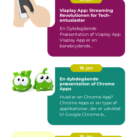
Viaplay App: Streaming
Revolutionen for Tech-
entusiaster
En Dybdegående
Præsentation af Viaplay App
Viaplay App er en
banebrydende
streamingtjeneste, der ha...
18. jan
En dybdegående
præsentation af Chrome
Apps
Hvad er en Chrome App?
Chrome Apps er en type af
applikationer, der er udviklet
til Google Chrome-b...
18. jan