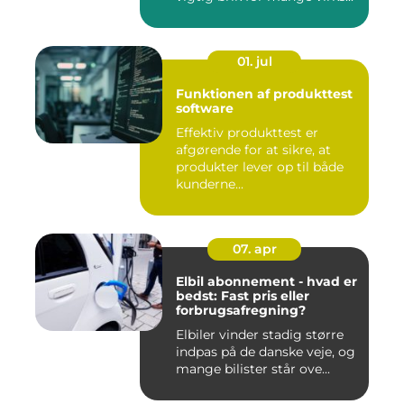
01. jul
Funktionen af produkttest
software
Effektiv produkttest er
afgørende for at sikre, at
produkter lever op til både
kunderne...
07. apr
Elbil abonnement - hvad er
bedst: Fast pris eller
forbrugsafregning?
Elbiler vinder stadig større
indpas på de danske veje, og
mange bilister står ove...