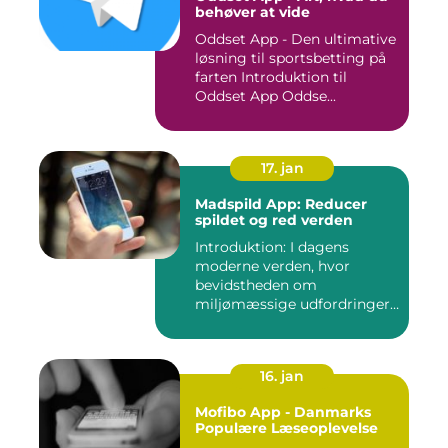
behøver at vide
Oddset App - Den ultimative
løsning til sportsbetting på
farten Introduktion til
Oddset App Oddse...
17. jan
Madspild App: Reducer
spildet og red verden
Introduktion: I dagens
moderne verden, hvor
bevidstheden om
miljømæssige udfordringer
er i stor sti...
16. jan
Mofibo App - Danmarks
Populære Læseoplevelse