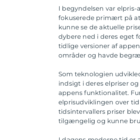
I begyndelsen var elpris-a
fokuserede primært på at 
kunne se de aktuelle pri
dybere ned i deres eget f
tidlige versioner af appe
områder og havde begræns
Som teknologien udvikled
indsigt i deres elpriser o
appens funktionalitet. Fu
elprisudviklingen over ti
tidsintervallers priser bl
tilgængelig og kunne brug
I dagens moderne tid er a