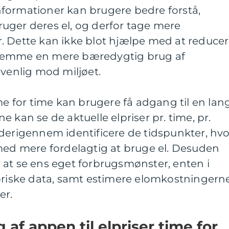
formationer kan brugere bedre forstå,
uger deres el, og derfor tage mere
. Dette kan ikke blot hjælpe med at reduce
remme en mere bæredygtig brug af
 venlig mod miljøet.
ime for time kan brugere få adgang til en lan
 kan se de aktuelle elpriser pr. time, pr.
derigennem identificere de tidspunkter, hvo
rmed mere fordelagtig at bruge el. Desuden
 at se ens eget forbrugsmønster, enten i
toriske data, samt estimere elomkostningern
er.
g af appen til elpriser time for