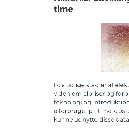
time
I de tidlige stadier af el
viden om elpriser og for
teknologi og introduktion
elforbruget pr. time, ops
kunne udnytte disse data