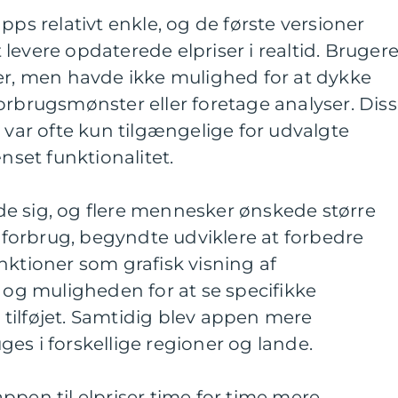
pps relativt enkle, og de første versioner
levere opdaterede elpriser i realtid. Bruger
ser, men havde ikke mulighed for at dykke
orbrugsmønster eller foretage analyser. Dis
n var ofte kun tilgængelige for udvalgte
et funktionalitet.
e sig, og flere mennesker ønskede større
g forbrug, begyndte udviklere at forbedre
nktioner som grafisk visning af
d og muligheden for at se specifikke
ev tilføjet. Samtidig blev appen mere
es i forskellige regioner og lande.
ppen til elpriser time for time mere