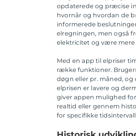
opdaterede og præcise in
hvornår og hvordan de br
informerede beslutninger
elregningen, men også f
elektricitet og være mere
Med en app til elpriser t
række funktioner. Brugerne
døgn eller pr. måned, og 
elprisen er lavere og de
giver appen mulighed for
realtid eller gennem his
for specifikke tidsintervall
Historisk udviklin