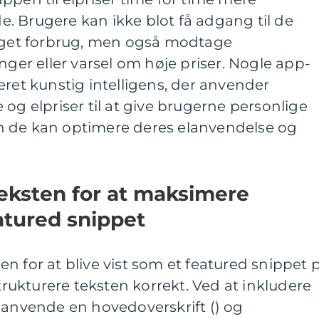
. Brugere kan ikke blot få adgang til de
 eget forbrug, men også modtage
nger eller varsel om høje priser. Nogle app-
eret kunstig intelligens, der anvender
 og elpriser til at give brugerne personlige
n de kan optimere deres elanvendelse og
teksten for at maksimere
atured snippet
n for at blive vist som et featured snippet 
strukturere teksten korrekt. Ved at inkludere
 anvende en hovedoverskrift () og