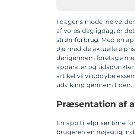
I dagens moderne verden, 
af vores dagligdag, er de
strømforbrug. Med en app 
øje med de aktuelle elpr
derigennem foretage mere
apparater og tidspunkter
artikel vil vi uddybe ess
udvikling gennem tiden.
Præsentation af ap
En app til elpriser time f
brugeren en nøjagtig indsig