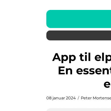
App til elpriser time for time:
En essent
e
08 januar 2024
Peter Mortens