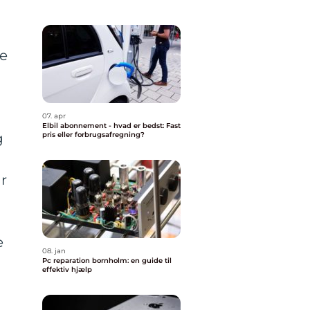
re
07. apr
Elbil abonnement - hvad er bedst: Fast
g
pris eller forbrugsafregning?
r
e
08. jan
Pc reparation bornholm: en guide til
effektiv hjælp