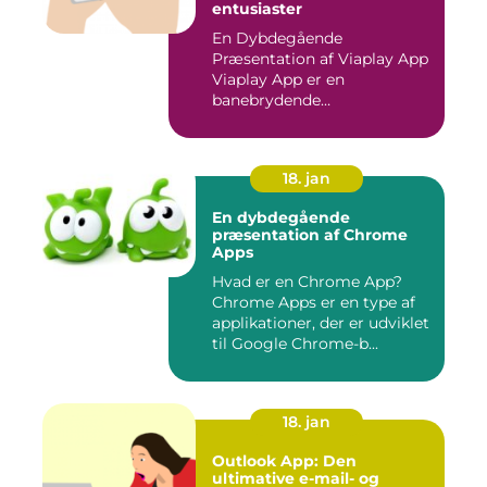
entusiaster
En Dybdegående
Præsentation af Viaplay App
Viaplay App er en
banebrydende
streamingtjeneste, der ha...
18. jan
En dybdegående
præsentation af Chrome
Apps
Hvad er en Chrome App?
Chrome Apps er en type af
applikationer, der er udviklet
til Google Chrome-b...
18. jan
Outlook App: Den
ultimative e-mail- og