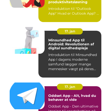
produktivitetsløsning
Introduktion til "Outlook
App" Hvad er Outlook App? ...
17. jan
Minsundhed App til
Android: Revolutionen af
digital sundhedspleje
Introduktion til Minsundhed
App I dagens moderne
samfund lægger mange
mennesker vægt på deres
sundh...
17. jan
Oddset App - Alt, hvad du
behøver at vide
Oddset App - Den ultimative