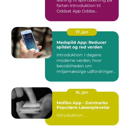
løsning til sportsbetting på
farten Introduktion til
Oddset App Oddse...
17. jan
Madspild App: Reducer
spildet og red verden
Introduktion: I dagens
moderne verden, hvor
bevidstheden om
miljømæssige udfordringer
er i stor sti...
16. jan
Mofibo App - Danmarks
Populære Læseoplevelse
Introduktion: ...