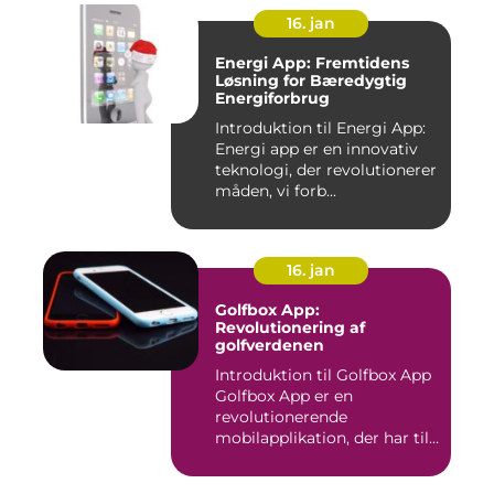
16. jan
Energi App: Fremtidens
Løsning for Bæredygtig
Energiforbrug
Introduktion til Energi App:
Energi app er en innovativ
teknologi, der revolutionerer
måden, vi forb...
16. jan
Golfbox App:
Revolutionering af
golfverdenen
Introduktion til Golfbox App
Golfbox App er en
revolutionerende
mobilapplikation, der har til
formå...