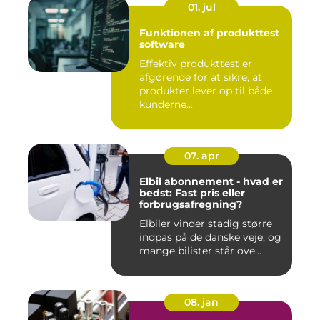
01. jul
Funktionen af produkttest
software
Effektiv produkttest er
afgørende for at sikre, at
produkter lever op til både
kunderne...
07. apr
Elbil abonnement - hvad er
bedst: Fast pris eller
forbrugsafregning?
Elbiler vinder stadig større
indpas på de danske veje, og
mange bilister står ove...
08. jan