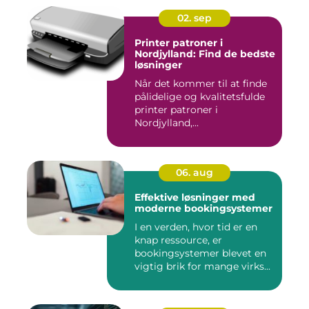
02. sep
Printer patroner i
Nordjylland: Find de bedste
løsninger
Når det kommer til at finde
pålidelige og kvalitetsfulde
printer patroner i
Nordjylland,...
06. aug
Effektive løsninger med
moderne bookingsystemer
I en verden, hvor tid er en
knap ressource, er
bookingsystemer blevet en
vigtig brik for mange virks...