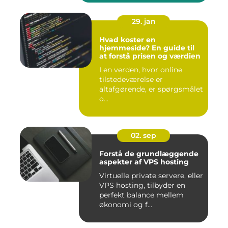
29. jan
Hvad koster en
hjemmeside? En guide til
at forstå prisen og værdien
I en verden, hvor online
tilstedeværelse er
altafgørende, er spørgsmålet
o...
02. sep
Forstå de grundlæggende
aspekter af VPS hosting
Virtuelle private servere, eller
VPS hosting, tilbyder en
perfekt balance mellem
økonomi og f...