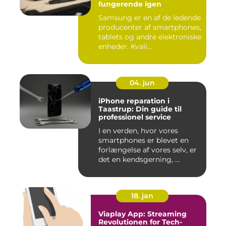
fungerende igen
Samsung er en af de ledende
producenter af smartphones,
tablets og andre elektroniske
enheder. Kvali...
04. jun
iPhone reparation i
Taastrup: Din guide til
professionel service
I en verden, hvor vores
smartphones er blevet en
forlængelse af vores selv, er
det en kendsgerning, ...
18. jan
Viaplay App: Streaming
Revolutionen for Tech-