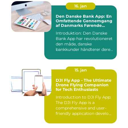
16. jan
Den Danske Bank App: En
Omfattende Gennemgang
af Danmarks Førende
Mobilbank
Introduktion: Den Danske
Bank App har revolutioneret
den måde, danske
bankkunder håndterer deres
øko...
15. jan
DJI Fly App - The Ultimate
Drone Flying Companion
for Tech Enthusiasts
Introduction to DJI Fly App:
The DJI Fly App is a
comprehensive and user-
friendly application develo...