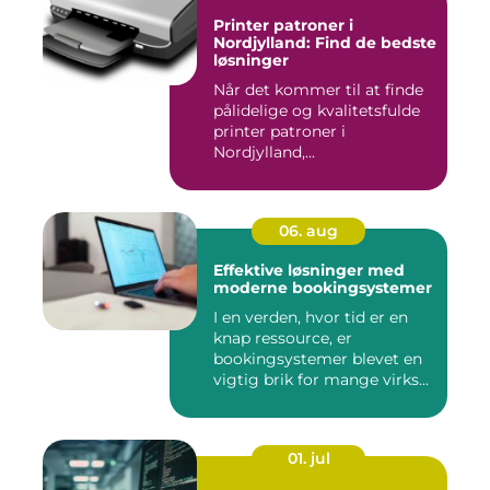
Printer patroner i
Nordjylland: Find de bedste
løsninger
Når det kommer til at finde
pålidelige og kvalitetsfulde
printer patroner i
Nordjylland,...
06. aug
Effektive løsninger med
moderne bookingsystemer
I en verden, hvor tid er en
knap ressource, er
bookingsystemer blevet en
vigtig brik for mange virks...
01. jul