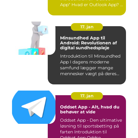
App" Hvad er Outlook App? ...
17. jan
Minsundhed App til
Android: Revolutionen af
digital sundhedspleje
Introduktion til Minsundhed
App I dagens moderne
samfund lægger mange
mennesker vægt på deres
sundh...
17. jan
Oddset App - Alt, hvad du
behøver at vide
Oddset App - Den ultimative
løsning til sportsbetting på
farten Introduktion til
Oddset App Oddse...