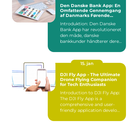
Den Danske Bank App: En
Omfattende Gennemgang
af Danmarks Førende
Mobilbank
Introduktion: Den Danske
Bank App har revolutioneret
den måde, danske
bankkunder håndterer deres
øko...
15. jan
DJI Fly App - The Ultimate
Drone Flying Companion
for Tech Enthusiasts
Introduction to DJI Fly App:
The DJI Fly App is a
comprehensive and user-
friendly application develo...