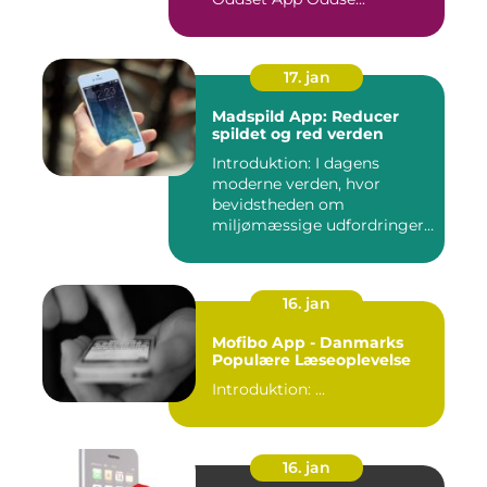
17. jan
Madspild App: Reducer
spildet og red verden
Introduktion: I dagens
moderne verden, hvor
bevidstheden om
miljømæssige udfordringer
er i stor sti...
16. jan
Mofibo App - Danmarks
Populære Læseoplevelse
Introduktion: ...
16. jan