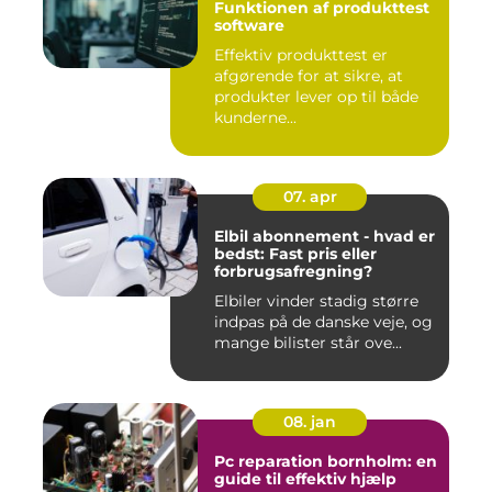
Funktionen af produkttest
software
Effektiv produkttest er
afgørende for at sikre, at
produkter lever op til både
kunderne...
07. apr
Elbil abonnement - hvad er
bedst: Fast pris eller
forbrugsafregning?
Elbiler vinder stadig større
indpas på de danske veje, og
mange bilister står ove...
08. jan
Pc reparation bornholm: en
guide til effektiv hjælp