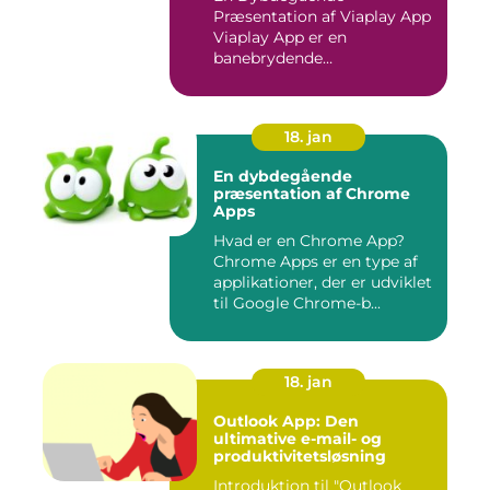
Præsentation af Viaplay App
Viaplay App er en
banebrydende
streamingtjeneste, der ha...
18. jan
En dybdegående
præsentation af Chrome
Apps
Hvad er en Chrome App?
Chrome Apps er en type af
applikationer, der er udviklet
til Google Chrome-b...
18. jan
Outlook App: Den
ultimative e-mail- og
produktivitetsløsning
Introduktion til "Outlook