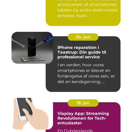
producenter af smartphones,
tablets og andre elektroniske
enheder. Kvali...
04. jun
iPhone reparation i
Taastrup: Din guide til
professionel service
I en verden, hvor vores
smartphones er blevet en
forlængelse af vores selv, er
det en kendsgerning, ...
18. jan
Viaplay App: Streaming
Revolutionen for Tech-
entusiaster
En Dybdegående