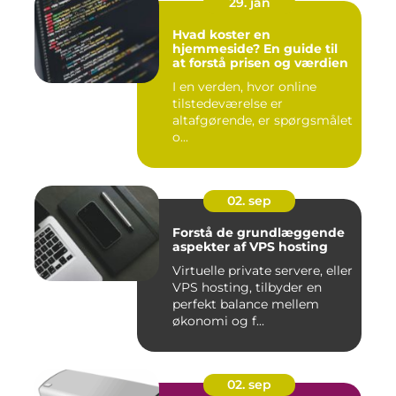
29. jan
Hvad koster en
hjemmeside? En guide til
at forstå prisen og værdien
I en verden, hvor online
tilstedeværelse er
altafgørende, er spørgsmålet
o...
02. sep
Forstå de grundlæggende
aspekter af VPS hosting
Virtuelle private servere, eller
VPS hosting, tilbyder en
perfekt balance mellem
økonomi og f...
02. sep