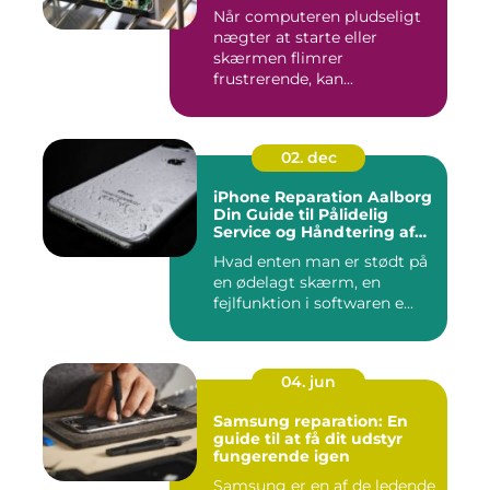
Når computeren pludseligt
nægter at starte eller
skærmen flimrer
frustrerende, kan...
02. dec
iPhone Reparation Aalborg
Din Guide til Pålidelig
Service og Håndtering af
Problemer
Hvad enten man er stødt på
en ødelagt skærm, en
fejlfunktion i softwaren e...
04. jun
Samsung reparation: En
guide til at få dit udstyr
fungerende igen
Samsung er en af de ledende