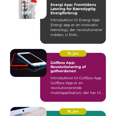
Energi App: Fremtidens
Løsning for Bæredygtig
Energiforbrug
Introduktion til Energi App:
Energi app er en innovativ
teknologi, der revolutionerer
måden, vi forb...
16. jan
Golfbox App:
Revolutionering af
golfverdenen
Introduktion til Golfbox App
Golfbox App er en
revolutionerende
mobilapplikation, der har til
formå...
16. jan