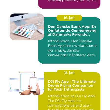
mobilapplikation, der har til
formå...
16. jan
Den Danske Bank App: En
Omfattende Gennemgang
af Danmarks Førende
Mobilbank
Introduktion: Den Danske
Bank App har revolutioneret
den måde, danske
bankkunder håndterer deres
øko...
15. jan
DJI Fly App - The Ultimate
Drone Flying Companion
for Tech Enthusiasts
Introduction to DJI Fly App:
The DJI Fly App is a
comprehensive and user-