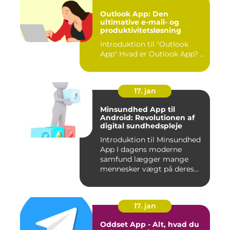
Outlook App: Den
ultimative e-mail- og
produktivitetsløsning
Introduktion til "Outlook
App" Hvad er Outlook App? ...
17. jan
Minsundhed App til
Android: Revolutionen af
digital sundhedspleje
Introduktion til Minsundhed
App I dagens moderne
samfund lægger mange
mennesker vægt på deres
sundh...
17. jan
Oddset App - Alt, hvad du