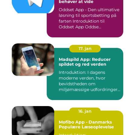
behøver at vide
Oddset App - Den ultimative
løsning til sportsbetting på
farten Introduktion til
Oddset App Oddse...
17. jan
Madspild App: Reducer
spildet og red verden
Introduktion: I dagens
moderne verden, hvor
bevidstheden om
miljømæssige udfordringer
er i stor sti...
16. jan
Mofibo App - Danmarks
Populære Læseoplevelse