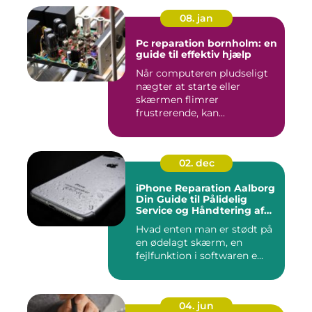
08. jan
Pc reparation bornholm: en
guide til effektiv hjælp
Når computeren pludseligt
nægter at starte eller
skærmen flimrer
frustrerende, kan...
02. dec
iPhone Reparation Aalborg
Din Guide til Pålidelig
Service og Håndtering af
Problemer
Hvad enten man er stødt på
en ødelagt skærm, en
fejlfunktion i softwaren e...
04. jun