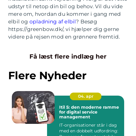
udstyr til netop din bil og behov. Vil du vide
mere om, hvordan du kommer i gang med
elbil og
opladning af elbil
? Besøg
https://greenbow.dk/, vi hjælper dig gerne
videre på rejsen mod en grønnere fremtid.
Få læst flere indlæg her
Flere Nyheder
04. apr
Itil 5: den moderne ramme
for digital service
management
IT-organisationer står i dag
med en dobbelt udfordring: