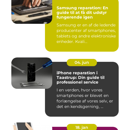
Samsung reparation: En
guide til at få dit udstyr
fungerende igen
Samsung er en af de ledende
producenter af smartphones,
tablets og andre elektroniske
enheder. Kvali...
04. jun
iPhone reparation i
Taastrup: Din guide til
professionel service
I en verden, hvor vores
smartphones er blevet en
forlængelse af vores selv, er
det en kendsgerning, ...
18. jan