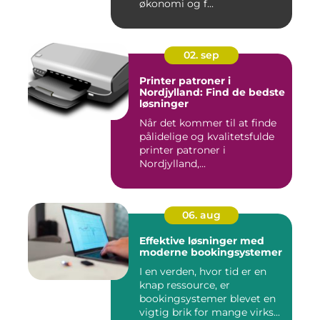
økonomi og f...
02. sep
Printer patroner i
Nordjylland: Find de bedste
løsninger
Når det kommer til at finde
pålidelige og kvalitetsfulde
printer patroner i
Nordjylland,...
06. aug
Effektive løsninger med
moderne bookingsystemer
I en verden, hvor tid er en
knap ressource, er
bookingsystemer blevet en
vigtig brik for mange virks...