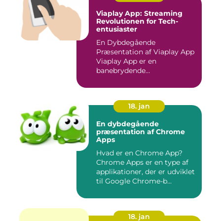
Viaplay App: Streaming
Revolutionen for Tech-
entusiaster
En Dybdegående
Præsentation af Viaplay App
Viaplay App er en
banebrydende
streamingtjeneste, der ha...
18. jan
En dybdegående
præsentation af Chrome
Apps
Hvad er en Chrome App?
Chrome Apps er en type af
applikationer, der er udviklet
til Google Chrome-b...
18. jan