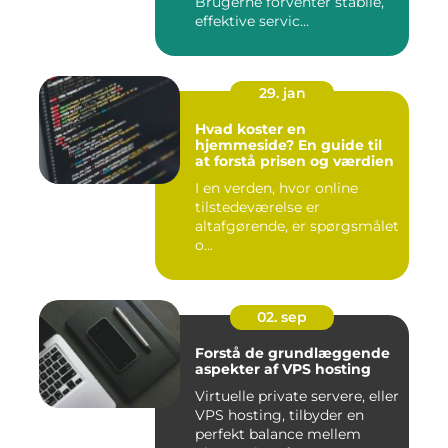
Brugerne forventer stabile,
effektive servic...
29. jan
Hvad koster en
hjemmeside? En guide til
at forstå prisen og værdien
I en verden, hvor online
tilstedeværelse er
altafgørende, er spørgsmålet
o...
02. sep
Forstå de grundlæggende
aspekter af VPS hosting
Virtuelle private servere, eller
VPS hosting, tilbyder en
perfekt balance mellem