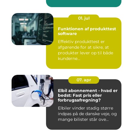
01. jul
Funktionen af produkttest
software
Effektiv produkttest er
afgørende for at sikre, at
produkter lever op til både
kunderne...
07. apr
Elbil abonnement - hvad er
bedst: Fast pris eller
forbrugsafregning?
Elbiler vinder stadig større
indpas på de danske veje, og
mange bilister står ove...