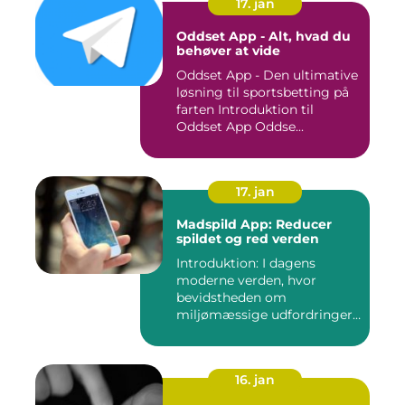
17. jan
Oddset App - Alt, hvad du
behøver at vide
Oddset App - Den ultimative
løsning til sportsbetting på
farten Introduktion til
Oddset App Oddse...
17. jan
Madspild App: Reducer
spildet og red verden
Introduktion: I dagens
moderne verden, hvor
bevidstheden om
miljømæssige udfordringer
er i stor sti...
16. jan