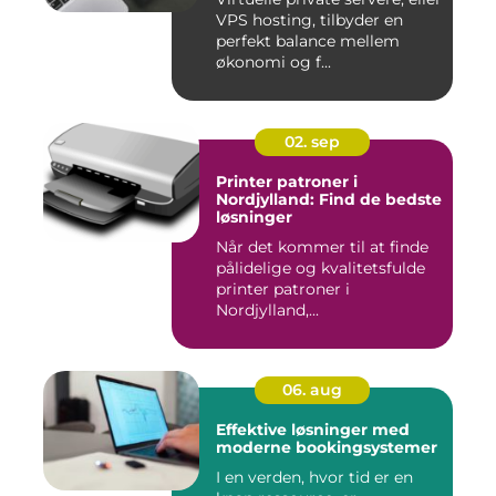
VPS hosting, tilbyder en
perfekt balance mellem
økonomi og f...
02. sep
Printer patroner i
Nordjylland: Find de bedste
løsninger
Når det kommer til at finde
pålidelige og kvalitetsfulde
printer patroner i
Nordjylland,...
06. aug
Effektive løsninger med
moderne bookingsystemer
I en verden, hvor tid er en