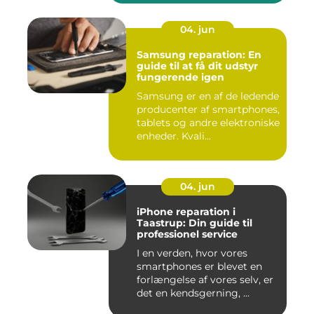
04. jun
Samsung reparation: En
guide til at få dit udstyr
fungerende igen
Samsung er en af de ledende
producenter af smartphones,
tablets og andre elektroniske
enheder. Kvali...
04. jun
iPhone reparation i
Taastrup: Din guide til
professionel service
I en verden, hvor vores
smartphones er blevet en
forlængelse af vores selv, er
det en kendsgerning, ...