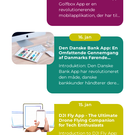
Golfbox App er en
revolutionerende
mobilapplikation, der har til
formå...
16. jan
Den Danske Bank App: En
Omfattende Gennemgang
af Danmarks Førende
Mobilbank
Introduktion: Den Danske
Bank App har revolutioneret
den måde, danske
bankkunder håndterer deres
øko...
15. jan
DJI Fly App - The Ultimate
Drone Flying Companion
for Tech Enthusiasts
Introduction to DJI Fly App: