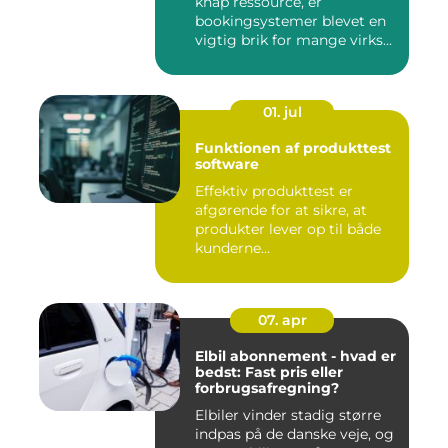
knap ressource, er
bookingsystemer blevet en
vigtig brik for mange virks...
01. jul
Funktionen af produkttest
software
Effektiv produkttest er
afgørende for at sikre, at
produkter lever op til både
kunderne...
07. apr
Elbil abonnement - hvad er
bedst: Fast pris eller
forbrugsafregning?
Elbiler vinder stadig større
indpas på de danske veje, og