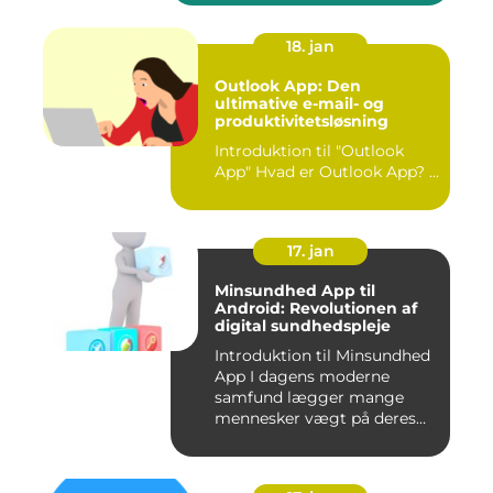
18. jan
Outlook App: Den
ultimative e-mail- og
produktivitetsløsning
Introduktion til "Outlook
App" Hvad er Outlook App? ...
17. jan
Minsundhed App til
Android: Revolutionen af
digital sundhedspleje
Introduktion til Minsundhed
App I dagens moderne
samfund lægger mange
mennesker vægt på deres
sundh...