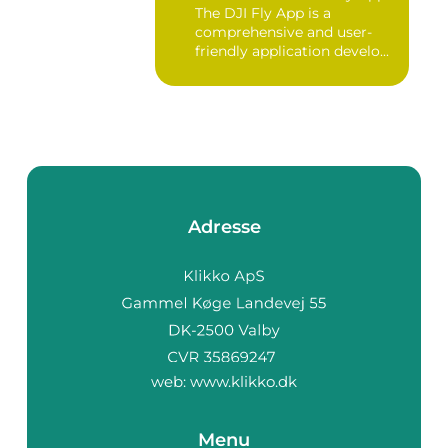
The DJI Fly App is a
comprehensive and user-
friendly application develo...
Adresse
web:
www.klikko.dk
Menu