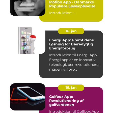
Mofibo App - Danmarks
Populære Læseoplevelse
Introduktion: ...
16. jan
Energi App: Fremtidens
Løsning for Bæredygtig
Energiforbrug
Introduktion til Energi App:
Energi app er en innovativ
teknologi, der revolutionerer
måden, vi forb...
16. jan
Golfbox App:
Revolutionering af
golfverdenen
Introduktion til Golfbox App