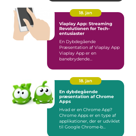
18. jan
Viaplay App: Streaming
Revolutionen for Tech-
entusiaster
En Dybdegående
Præsentation af Viaplay App
Viaplay App er en
banebrydende
streamingtjeneste, der ha...
18. jan
En dybdegående
præsentation af Chrome
Apps
Hvad er en Chrome App?
Chrome Apps er en type af
applikationer, der er udviklet
til Google Chrome-b...