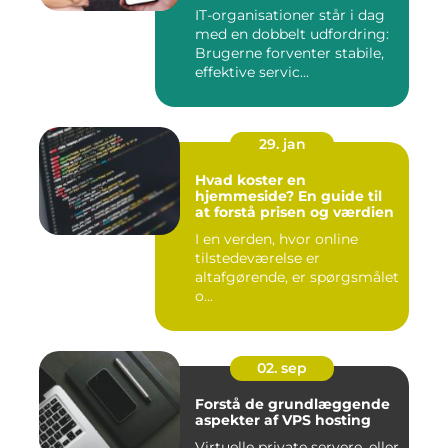
IT-organisationer står i dag
med en dobbelt udfordring:
Brugerne forventer stabile,
effektive servic...
29. jan
Hvad koster en
hjemmeside? En guide til
at forstå prisen og værdien
I en verden, hvor online
tilstedeværelse er
altafgørende, er spørgsmålet
o...
02. sep
Forstå de grundlæggende
aspekter af VPS hosting
Virtuelle private servere, eller